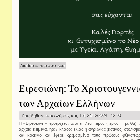
Διαβάστε περισσότερα
για ΕΥΧΕΣ
Ειρεσιώνη: Το Χριστουγεννι
των Αρχαίων Ελλήνων
Υποβλήθηκε από
Ανδρέας
στις Τρί, 24/12/2024 - 12:00.
Η «Ειρεσιώνη» προέρχεται από τη λέξη είρος ( έριον = μαλλί)
αρχαία κείμενα, ήταν κλάδος ελιάς η αγριελιάς (κότινος) στολισμ
και κόκκινο και έφερε κρεμασμένα τους πρώτους φθινοπωρ