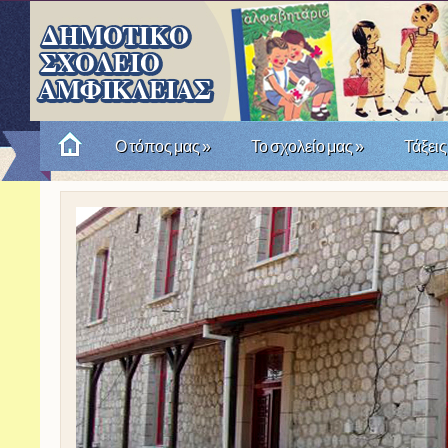
Ο τόπος μας
»
Το σχολείο μας
»
Τάξεις
Πώς θυμόμαστε την Επανάσταση του '21; Μια σχο