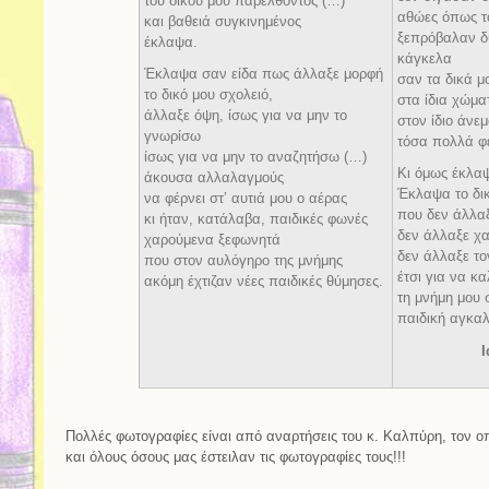
του δικού μου παρελθόντος (…)
αθώες όπως τ
και βαθειά συγκινημένος
ξεπρόβαλαν δ
έκλαψα.
κάγκελα
Έκλαψα σαν είδα πως άλλαξε μορφή
σαν τα δικά μ
το δικό μου σχολειό,
στα ίδια χώμα
άλλαξε όψη, ίσως για να μην το
στον ίδιο άνεμ
γνωρίσω
τόσα πολλά φ
ίσως για να μην το αναζητήσω (…)
Κι όμως έκλ
άκουσα αλλαλαγμούς
Έκλαψα το δικ
να φέρνει στ’ αυτιά μου ο αέρας
που δεν άλλα
κι ήταν, κατάλαβα, παιδικές φωνές
δεν άλλαξε χα
χαρούμενα ξεφωνητά
δεν άλλαξε το
που στον αυλόγηρο της μνήμης
έτσι για να κα
ακόμη έχτιζαν νέες παιδικές θύμησες.
τη μνήμη μου 
παιδική αγκα
Πολλές φωτογραφίες είναι από αναρτήσεις του κ. Καλπύρη, τον ο
και όλους όσους μας έστειλαν τις φωτογραφίες τους!!!