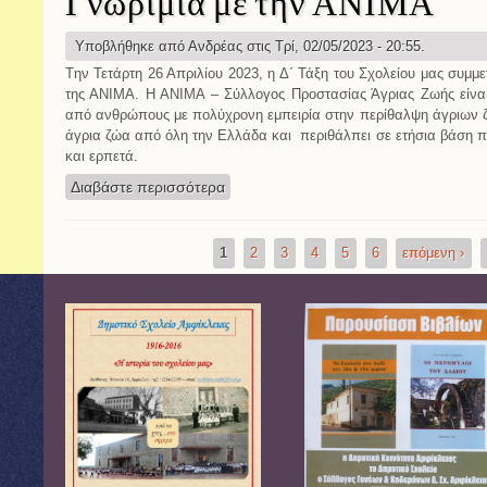
Γνωριμία με την ΑΝΙΜΑ
Υποβλήθηκε από
Ανδρέας
στις Τρί, 02/05/2023 - 20:55.
Tην Τετάρτη 26 Απριλίου 2023, η Δ΄ Τάξη του Σχολείου μας συμμ
της ΑΝΙΜΑ. Η ΑΝΙΜΑ – Σύλλογος Προστασίας Άγριας Ζωής είναι
από ανθρώπους με πολύχρονη εμπειρία στην περίθαλψη άγριων
άγρια ζώα από όλη την Ελλάδα και περιθάλπει σε ετήσια βάση 
και ερπετά.
Διαβάστε περισσότερα
για Γνωριμία με την ΑΝΙΜΑ
1
2
3
4
5
6
επόμενη ›
Σελίδες