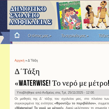
Ο τόπος μας
»
Το σχολείο μας
»
Τάξεις
Πώς θυμόμαστε την Επανάσταση του '21; Μια σχο
Αρχική
» Δ΄Τάξη
Είστε εδώ
Δ΄Τάξη
«Waterwise! Το νερό με μέτρο!
Υποβλήθηκε από
Ανδρέας
στις Τρί, 25/11/2025 - 12:00.
Οι μαθητές της Δ΄ τάξης του σχολείου μας, στο πλαίσιο τ
συγκεκριμένα της ενότητας
«Φροντίζω το περιβάλλον»
, συμμετ
«Waterwise! Το νερό με μέτρο!»
. Αφού μελέτησαν τη σημασία 