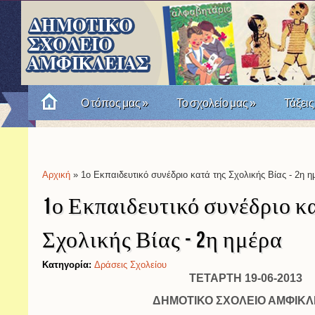
Ο τόπος μας
»
Το σχολείο μας
»
Τάξεις
Πώς θυμόμαστε την Επανάσταση του '21; Μια σχο
Αρχική
» 1ο Εκπαιδευτικό συνέδριο κατά της Σχολικής Βίας - 2η η
Είστε εδώ
1ο Εκπαιδευτικό συνέδριο κ
Σχολικής Βίας - 2η ημέρα
Κατηγορία:
Δράσεις Σχολείου
ΤΕΤΑΡΤΗ 19-06-2013
ΔΗΜΟΤΙΚΟ ΣΧΟΛΕΙΟ ΑΜΦΙΚΛ