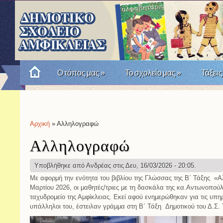
Ο τόπος μας
»
Το σχολείο μας
»
Τάξεις
Πώς θυμόμαστε την Επανάσταση του '21; Μια σχο
Αρχική
» Αλληλογραφώ
Είστε εδώ
Αλληλογραφώ
Υποβλήθηκε από
Ανδρέας
στις Δευ, 16/03/2026 - 20:05.
Με αφορμή την ενότητα του βιβλίου της Γλώσσας της Β΄ Τάξης «
Μαρτίου 2026, οι μαθητές/τριες με τη δασκάλα της κα.Αντωνοπο
ταχυδρομείο της Αμφίκλειας. Εκεί αφού ενημερώθηκαν για τις υπη
υπάλληλοι του, έστειλαν γράμμα στη Β΄ Τάξη Δημοτικού του Δ.Σ. 