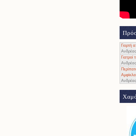
Πρόσ
Γιορτή 
Ανδρέα
Γιατροί
Ανδρέα
Περίπατ
Αμφίκλε
Ανδρέα
Χαμό