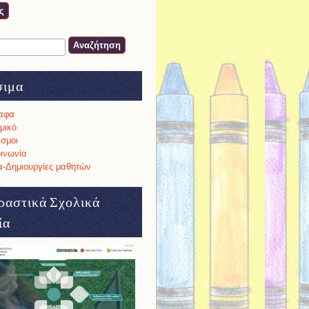
ση
α αναζήτησης
σιμα
αφα
μικό
σμοι
ινωνία
-Δημιουργίες μαθητών
ραστικά Σχολικά
ία