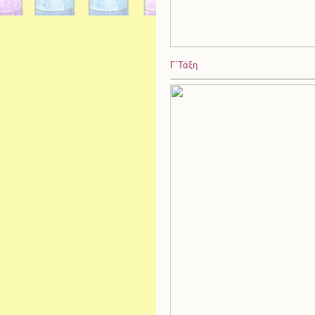
Γ΄Τάξη