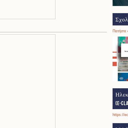
Σχολ
Πατήστε 
Ηλεκ
(e-cl
https://e