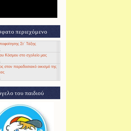
φατο περιεχόμενο
αποφοίτησης Στ΄ Τάξης
ς
 του Κόσμου στο σχολείο μας
ς
ος στον παραδοσιακό οικισμό της
ιας
ς
γελο του παιδιού