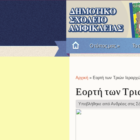
Ο τόπος μας
»
Το 
Πώς θυμόμαστε την Επαν
Αρχική
» Εορτή των Τριών Ιεραρχώ
Είστε εδώ
Εορτή των Τρι
Υποβλήθηκε από
Ανδρέας
στις Σά