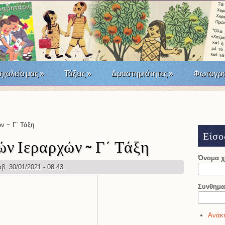
σχολείο μας
»
Τάξεις
»
Δραστηριότητες
»
Φωτογρα
άσταση του '21; Μια σχολική δράση τοπικής ιστορίας
ν ~ Γ΄ Τάξη
Είσο
ών Ιεραρχών ~ Γ΄ Τάξη
Όνομα 
β, 30/01/2021 - 08:43.
Συνθημα
Ανάκτ