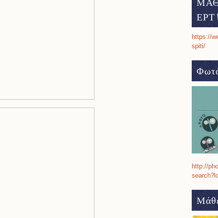
ΜΑΘ
ΕΡΤ 
https://w
spiti/
Φωτό
http://ph
search?l
Μάθε