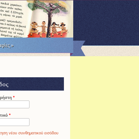
RSS
Facebook
Twitter
φίες
»
δος
χρήστη
*
τικό
*
ηση νέου συνθηματικού εισόδου