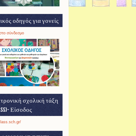
ικός οδηγός για γονείς
στο σύνδεσμο
τρονική σχολική τάξη
ass)- Είσοδος
class.sch.gr/