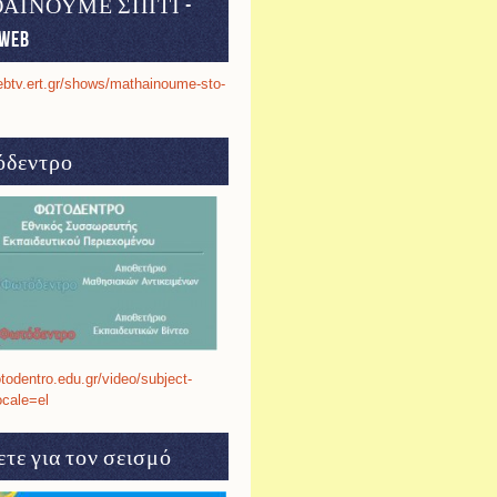
ΑΙΝΟΥΜΕ ΣΠΙΤΙ -
web
ebtv.ert.gr/shows/mathainoume-sto-
δεντρο
otodentro.edu.gr/video/subject-
ocale=el
τε για τον σεισμό