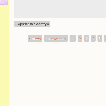
Διαβάστε περισσότερα
για ΠΡΟΓΡΑΜΜΑ ΜΑΘΗΜΑΤΩΝ
« πρώτη
‹ προηγούμενη
…
5
6
7
8
Σελίδες