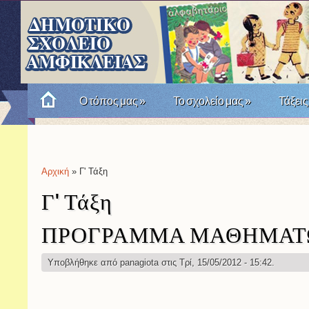
Ο τόπος μας
»
Το σχολείο μας
»
Τάξεις
Πώς θυμόμαστε την Επανάσταση του '21; Μια σχο
Αρχική
» Γ' Τάξη
Είστε εδώ
Γ' Τάξη
ΠΡΟΓΡΑΜΜΑ ΜΑΘΗΜΑΤ
Υποβλήθηκε από
panagiota
στις Τρί, 15/05/2012 - 15:42.