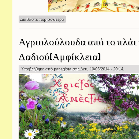
Διαβάστε περισσότερα
για Συμμετοχή της Γ΄ τάξης στο διαγω
Αγριολούλουδα από το πλάι
Δαδιού(Αμφίκλεια)
Υποβλήθηκε από
panagiota
στις Δευ, 19/05/2014 - 20:14.