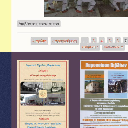
Διαβάστε περισσότερα
για Χειροτεχνίες για την 25η Μαρτίου
« πρώτη
‹ προηγούμενη
…
3
4
5
6
7
Σελίδες
επόμενη ›
τελευταία »