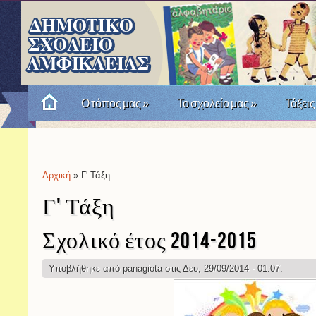
Ο τόπος μας
»
Το σχολείο μας
»
Τάξεις
Πώς θυμόμαστε την Επανάσταση του '21; Μια σχο
Αρχική
» Γ' Τάξη
Είστε εδώ
Γ' Τάξη
Σχολικό έτος 2014-2015
Υποβλήθηκε από
panagiota
στις Δευ, 29/09/2014 - 01:07.